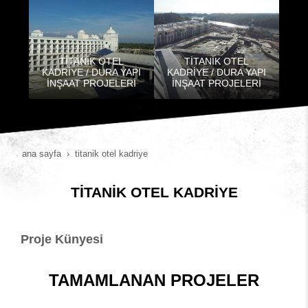
TİTANİK OTEL
TİTANİK OTEL
KADRİYE / DURA YAPI
KADRİYE / DURA YAPI
İNŞAAT PROJELERİ
İNŞAAT PROJELERİ
ana sayfa
ti̇tani̇k otel kadri̇ye
TİTANİK OTEL KADRİYE
Proje Künyesi
TAMAMLANAN PROJELER